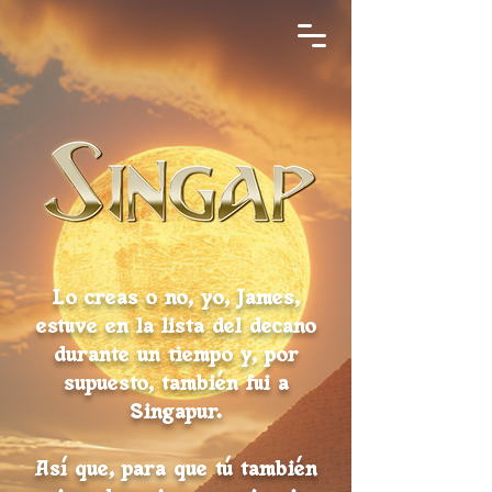
Lo creas o no, yo, James,
estuve en la lista del decano
durante un tiempo y, por
supuesto, también fui a
Singapur.
Así que, para que tú también