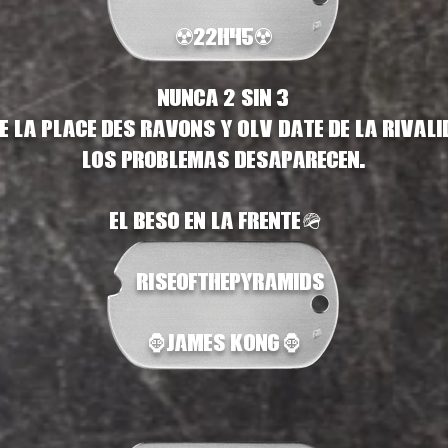
☢️22H45☢️
¡Nunca 2 sin 3!
 la Place des Ravons y olvídate de la rival
los problemas desaparecen.
El beso en la frente🪖#
#RiseOfThePyramids
🦍James Kong🦍