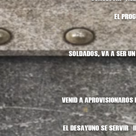
El prog
Soldados, va a ser un
Venid a aprovisionaros e
El desayuno se servirá i