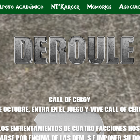
Apoyo académico
NT'Kareer
Memories
Asociac
CALL OF CERGY
 octubre, entra en el juego y vive Call of Ce
os enfrentamientos de cuatro facciones host
arse por encima de las demás e imponer su d