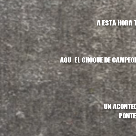
A esta hora t
Aquí el choque de campeon
Un acontec
Ponte