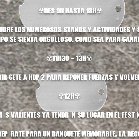
!☢️Des 9h hasta 18h☢️
scubre los numerosos stands y actividades y
ipo se sienta orgulloso. Como sea para gana
☢️11h30 - 13h☢️
Dirígete a HDP 2 para reponer fuerzas y volv
☢️12H☢️
ás valientes ya tendrán su lugar en el Festí
repárate para un banquete memorable, la re