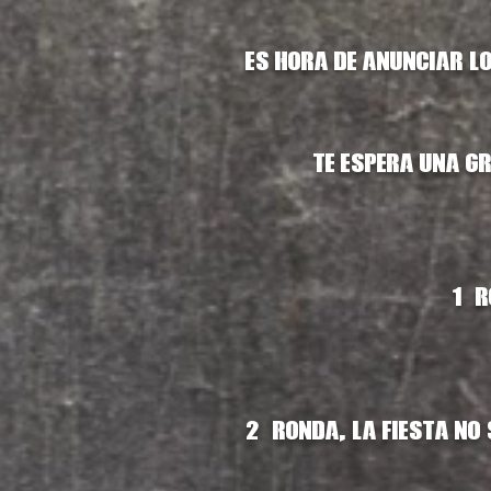
Es hora de anunciar lo
Te espera una g
1ª 
2ª ronda, la fiesta no