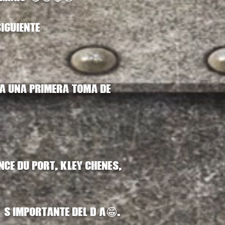
iguiente
ra una primera toma de
ce du Port, Kley Chenes,
más importante del día😁.