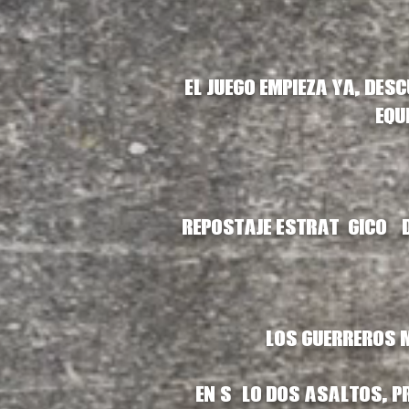
El juego empieza ya, de
equ
¡Repostaje estratégico ! 
Los guerreros m
En sólo dos asaltos, p