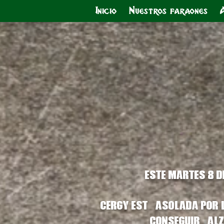
Inicio
Nuestros faraones
Este martes 8 de
Cergy está asolada por l
conseguirá alz