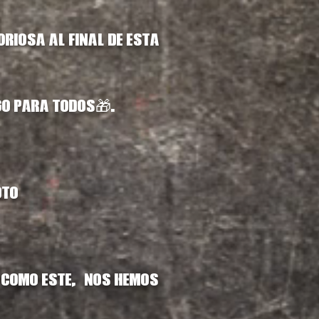
riosa al final de esta
go para todos🎁.
oto?
o como este, ¡nos hemos