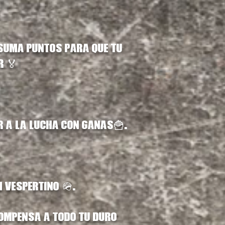
 suma puntos para que tu
r 🏅
er a la lucha con ganas🍟.
n Vespertino 🪖.
compensa a todo tu duro