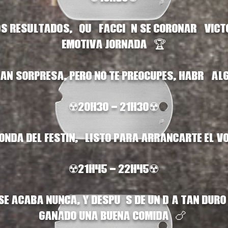
s resultados, ¿qué facción se coronará victo
emotiva jornada? 🏆
?
ran sorpresa, pero no te preocupes, habrá al
☢️20h30 - 21h30☢️
ronda del Festin, ¿listo para arrancarte el v
☢️21h45 - 22h45☢️
 se acaba nunca, y después de un día tan dur
ganado una buena comida! 🍗