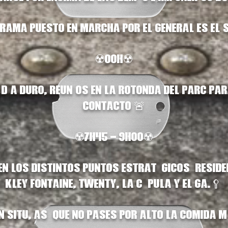
rama puesto en marcha por el general es el s
☢️00H☢️
 día duro, reuníos en la rotonda del Parc pa
contacto 🚨
☢️7h45 - 9h00☢️
n los distintos puntos estratégicos: Residen
Kley Fontaine, Twenty, la Cúpula y el GA.🥄
n situ, así que no pases por alto la comida 