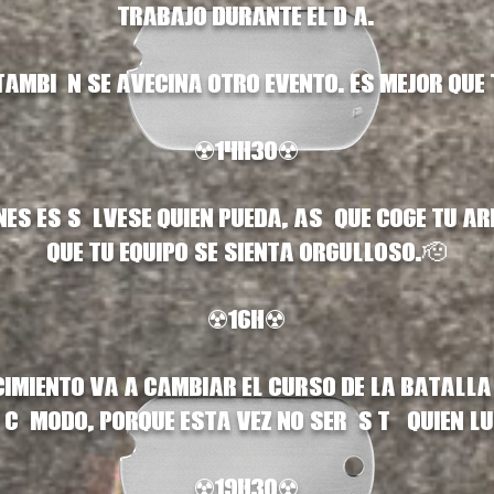
trabajo durante el día.
ambién se avecina otro evento. Es mejor que t
☢️14H30☢️
es es sálvese quien pueda, así que coge tu ar
que tu equipo se sienta orgulloso.🫡
☢️16H☢️
imiento va a cambiar el curso de la batalla 
 cómodo, porque esta vez no serás tú quien l
☢️19H30☢️