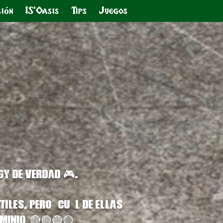
ión
IS'Oasis
Tips
Juegos
rgy de verdad 🎮.
iles, pero ¿cuál de ellas
ominio?🔴🟢🔵🟡