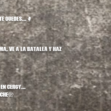
e quedes...🥊
ma, ve a la batalla y haz
en Cergy...
uche🫣