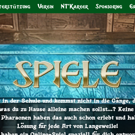
terstützung
Verein
NT'Kareer
Sponsoring
Er
t in der Schule und kommst nicht in die Gänge, 
 was du zu Hause alleine machen sollst...? Keine
 Pharaonen haben das auch schon erlebt und ha
Lösung für jede Art von Langeweile!
 haben ein Online-Spiel speziell für dich entwor