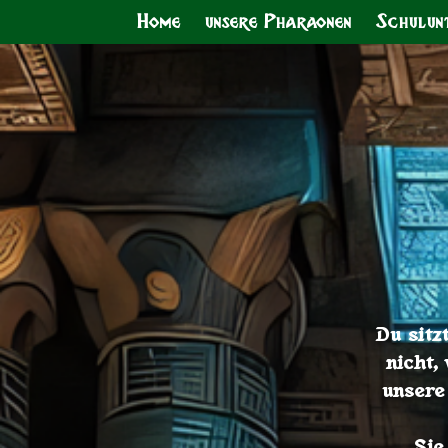
Home
unsere Pharaonen
Schulun
Du sitz
nicht,
unsere
Sie