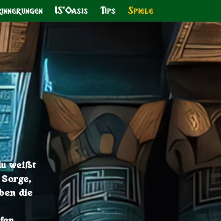
innerungen
IS'Oasis
Tips
Spiele
du weißt
 Sorge,
ben die
fen.