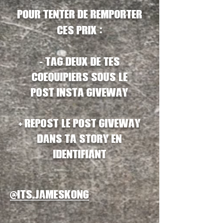
Pour tenter de remporter
:
ces prix
-
tag deux de tes
coequipiers
sous le
post
insta giveway
+
repost le post giveway
dans ta story en
identifiant
@
its.jameskong