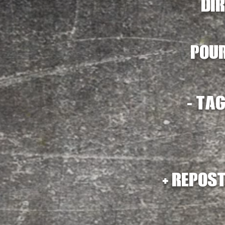
Di
Pour
-
tag
+
repost