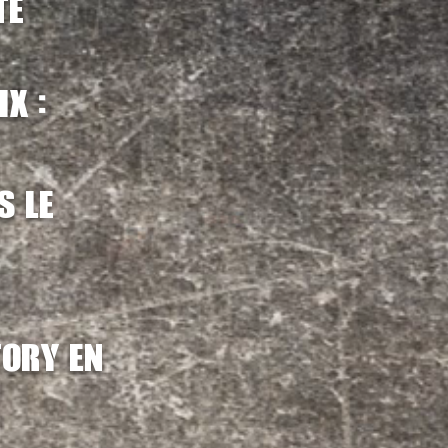
te
:
rix
s le
tory en