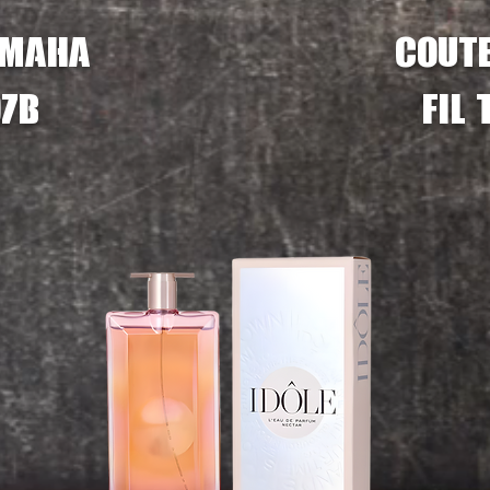
amaha
écout
7B
fil