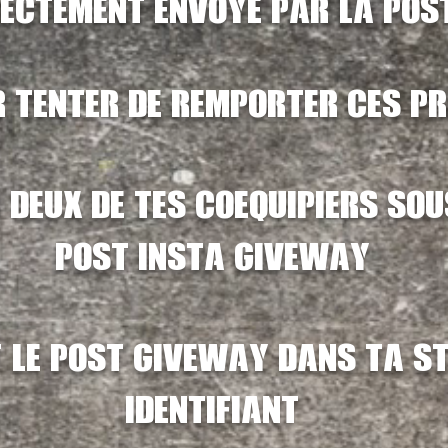
rectement envoye par la pos
 tenter de remporter ces p
 deux de tes
coequipiers
sou
post
insta giveway
 le post giveway dans ta s
identifiant