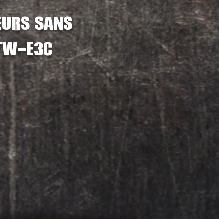
eurs
sans
 tw-e3c