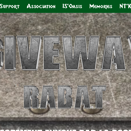
Support
Association
IS'Oasis
Memories
NT'