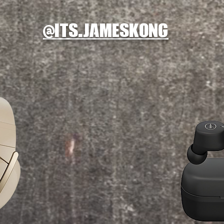
@
its.jameskong