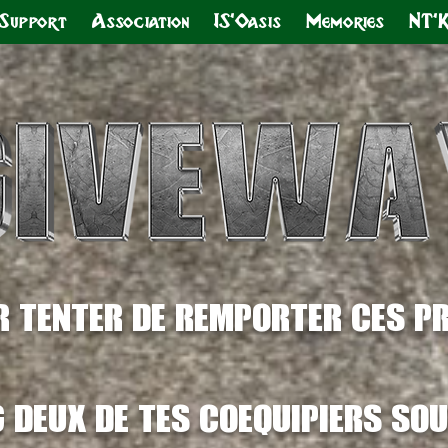
Support
Association
IS'Oasis
Memories
NT'
r tenter de remporter ces p
 deux de tes
coequipiers
sou