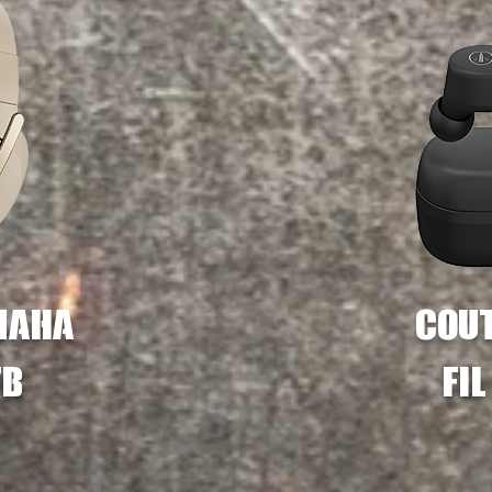
maha
écou
7B
fi