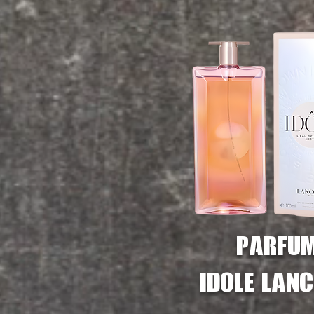
parfu
idole
Lan