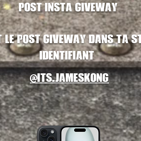
post
insta giveway
 le post giveway dans ta s
identifiant
@
its.jameskong