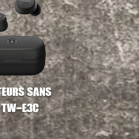
teurs
sans
l tw-e3c