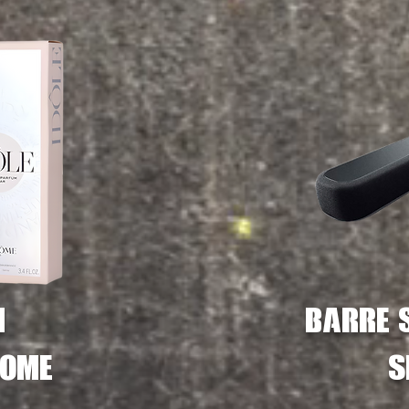
m
barre 
come
s