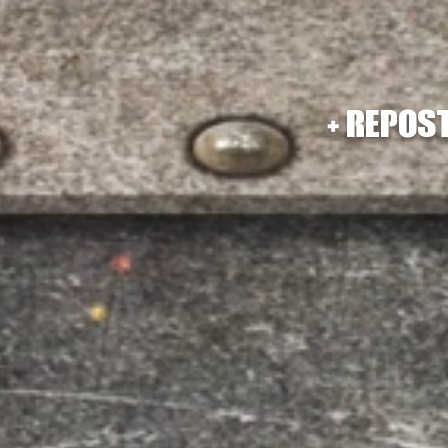
+
repost