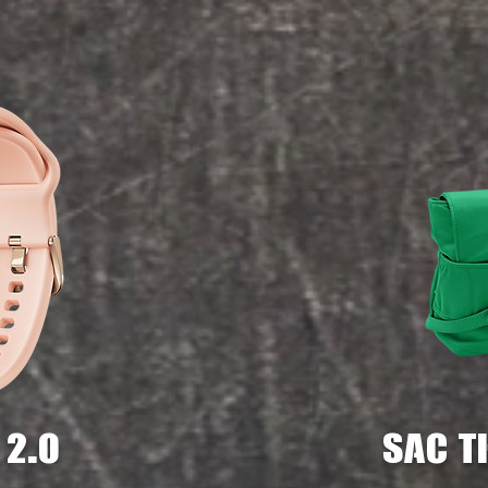
 2.0
sac t