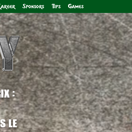
Kareer
Sponsors
Tips
Games
:
rix
s le