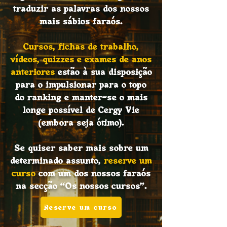
traduzir as palavras dos nossos
mais sábios faraós.
Cursos, fichas de trabalho,
vídeos, quizzes e exames de anos
anteriores
estão à sua disposição
para o impulsionar para o topo
do ranking e manter-se o mais
longe possível de Cergy Vie
(embora seja ótimo).
Se quiser saber mais sobre um
determinado assunto,
reserve um
curso
com um dos nossos faraós
na secção “Os nossos cursos”.
Reserve um curso