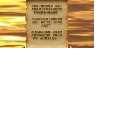
在铸造了魔法权杖后，法老们
发誓要保卫世界免受可能扰乱
和平的神秘力量的侵害。
今天他们已经脱下兜帽向你展
示自己，现在没有什么可以阻
止他们了。
NTK风暴正在酝酿，许多事件
在塞尔吉迫在眉睫，帝国正在
扩张，并打算永久定居……