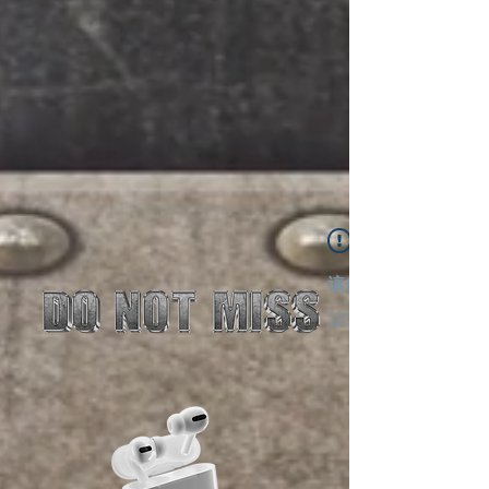
這個小工具並未載入
請重新整理此頁面�